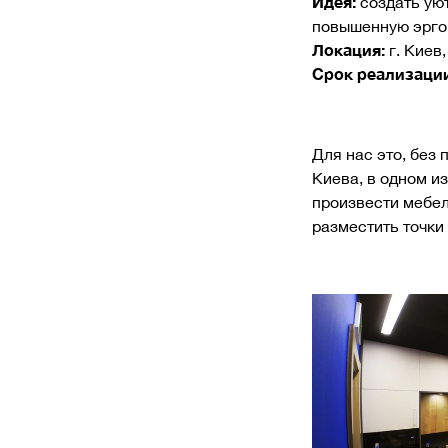
Идея:
создать ую
повышенную эргон
Локация:
г. Киев
Срок реализации
Для нас это, без
Киева, в одном и
произвести мебел
разместить точки