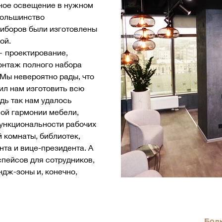
ное освещение в нужном
большинство
риборов были изготовлены
ой.
 проектирование,
онтаж полного набора
Мы невероятно рады, что
ил нам изготовить всю
едь так нам удалось
ой гармонии мебели,
ункциональности рабочих
й комнаты, библиотек,
нта и вице-президента. А
спейсов для сотрудников,
ндж-зоны и, конечно,
Бол