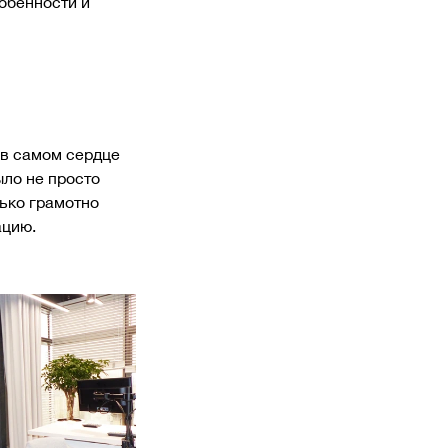
обенности и
 в самом сердце
ыло не просто
лько грамотно
ацию.