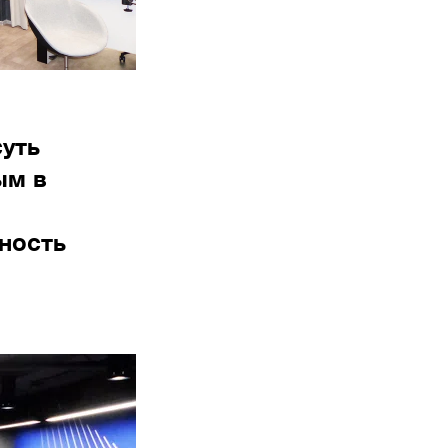
уть
ым в
ность