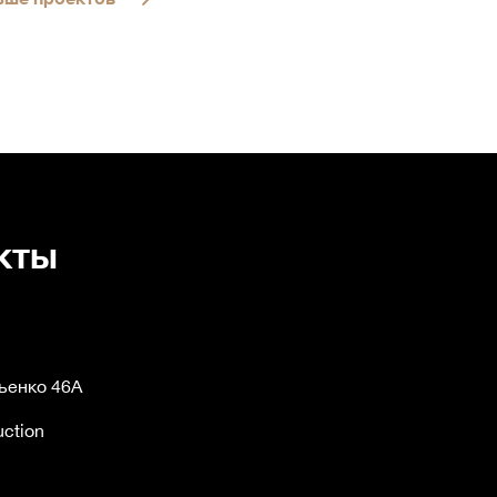
кты
льенко 46А
uction
n