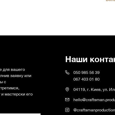
Наши конта
е для вашего
050 985 56 39
лнив заявку или
067 403 01 80
ы с
третимся,
04119, г. Киев, ул. И
 и мастерски его
hello@craftsman.prod
@craftsmanproductio