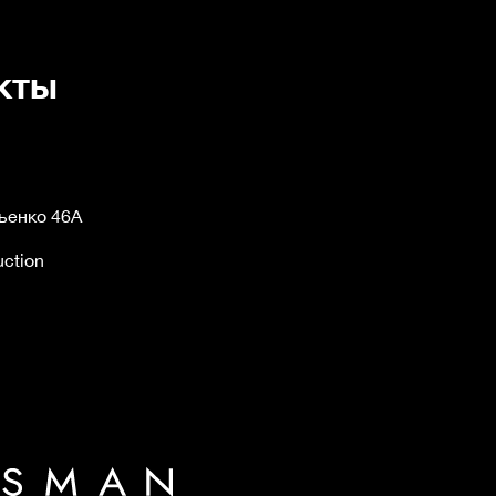
кты
льенко 46А
uction
n
n