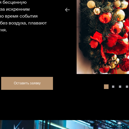
ли бесценную
за искренним
 во время события
без воздуха, плавают
гня.
Оставить заявку