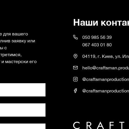
Наши конта
е для вашего
050 985 56 39
лнив заявку или
067 403 01 80
ы с
третимся,
04119, г. Киев, ул. И
 и мастерски его
hello@craftsman.prod
@craftsmanproductio
@craftsmanproductio