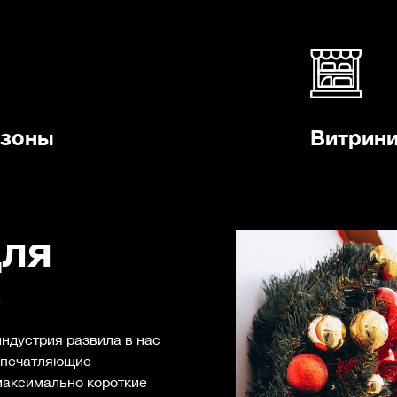
-зоны
Витрини
для
в
ндустрия развила в нас
впечатляющие
максимально короткие